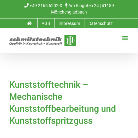
Zum
+49 2166 6202-0
Am Ringofen 24 | 41189
Mönchengladbach
Inhalt
AGB
Impressum
Datenschutz
springen
Kunststofftechnik –
Mechanische
Kunststoffbearbeitung und
Kunststoffspritzguss