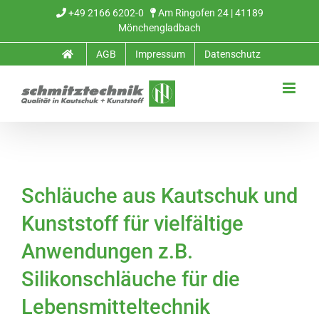
Zum
+49 2166 6202-0
Am Ringofen 24 | 41189
Mönchengladbach
Inhalt
AGB
Impressum
Datenschutz
springen
Schläuche aus Kautschuk und
Kunststoff für vielfältige
Anwendungen z.B.
Silikonschläuche für die
Lebensmitteltechnik