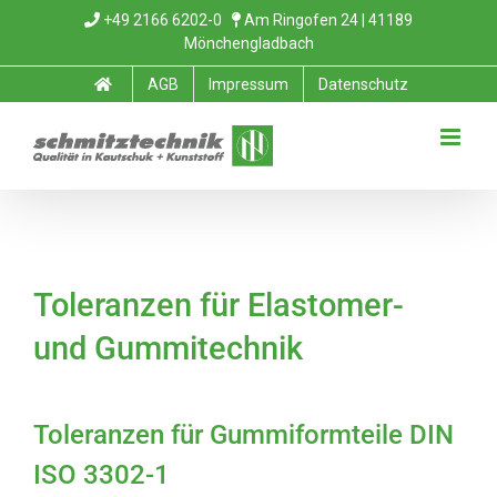
Zum
+49 2166 6202-0
Am Ringofen 24 | 41189
Mönchengladbach
Inhalt
AGB
Impressum
Datenschutz
springen
Toleranzen für Elastomer-
und Gummitechnik
Toleranzen für Gummiformteile DIN
ISO 3302-1