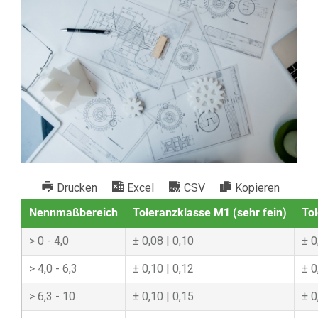
Drucken
Excel
CSV
Kopieren
Nennmaßbereich
Toleranzklasse M1 (sehr fein)
Tol
0 - 4,0
0,08 | 0,10
0
4,0 - 6,3
0,10 | 0,12
0
6,3 - 10
0,10 | 0,15
0