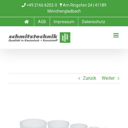
Zum
+49 2166 6202-0
Am Ringofen 24 | 41189
Mönchengladbach
Inhalt
AGB
Impressum
Datenschutz
springen
Zurück
Weiter
View
Larger
Image