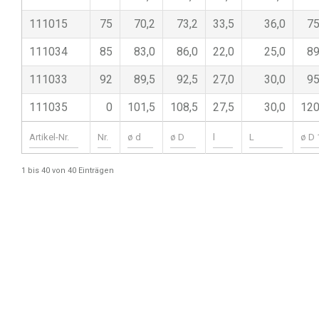
111015
75
70,2
73,2
33,5
36,0
75
111034
85
83,0
86,0
22,0
25,0
89
111033
92
89,5
92,5
27,0
30,0
95
111035
0
101,5
108,5
27,5
30,0
120
1 bis 40 von 40 Einträgen