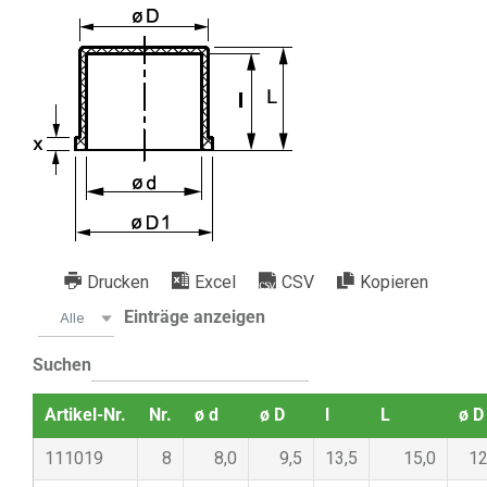
Drucken
Excel
CSV
Kopieren
Einträge anzeigen
Alle
Suchen
Artikel-Nr.
Nr.
ø d
ø D
l
L
ø D
111019
8
8,0
9,5
13,5
15,0
12