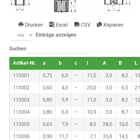
Drucken
Excel
CSV
Kopieren
Einträge anzeigen
Alle
Suchen
Artikel-Nr.
a
b
c
l
A
B
L
113001
0,75
6,0
–
11,0
3,0
8,3
13
113002
0,60
4,0
–
20,0
3,0
6,5
21
113003
0,80
5,9
–
11,0
3,0
8,3
12
113004
0,80
6,4
–
10,9
3,0
8,7
12
113005
0,65
7,9
–
8,3
28,0
10,0
10
113006
0,90
11,7
–
7,1
35,0
14,5
8