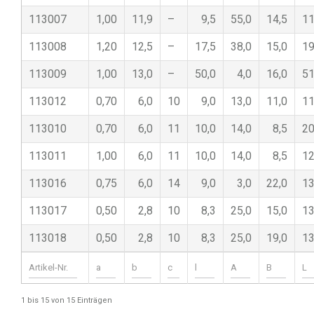
113007
1,00
11,9
–
9,5
55,0
14,5
11
113008
1,20
12,5
–
17,5
38,0
15,0
19
113009
1,00
13,0
–
50,0
4,0
16,0
51
113012
0,70
6,0
10
9,0
13,0
11,0
11
113010
0,70
6,0
11
10,0
14,0
8,5
20
113011
1,00
6,0
11
10,0
14,0
8,5
12
113016
0,75
6,0
14
9,0
3,0
22,0
13
113017
0,50
2,8
10
8,3
25,0
15,0
13
113018
0,50
2,8
10
8,3
25,0
19,0
13
1 bis 15 von 15 Einträgen