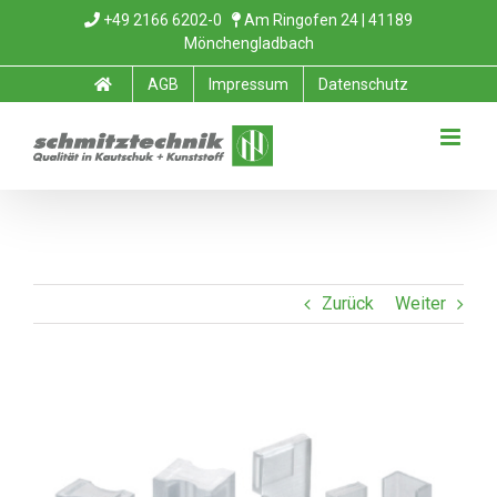
Zum
+49 2166 6202-0
Am Ringofen 24 | 41189
Mönchengladbach
Inhalt
AGB
Impressum
Datenschutz
springen
Zurück
Weiter
View
Larger
Image